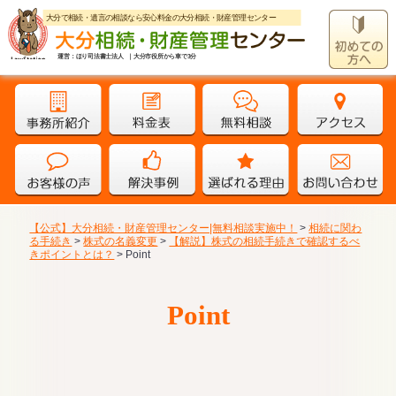
大分で相続・遺言の相談なら安心料金の大分相続・財産管理センター
運営：ほり司法書士法人 ｜大分市役所から車で3分
【公式】大分相続・財産管理センター|無料相談実施中！
>
相続に関わ
る手続き
>
株式の名義変更
>
【解説】株式の相続手続きで確認するべ
きポイントとは？
>
Point
Point