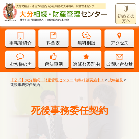
大分で相続・遺言の相談なら安心料金の大分相続・財産管理センター
運営：ほり司法書士法人 ｜大分市役所から車で3分
【公式】大分相続・財産管理センター|無料相談実施中！
>
成年後見
>
死後事務委任契約
死後事務委任契約