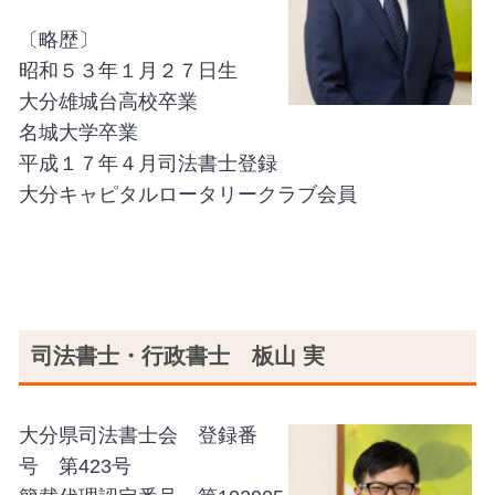
〔略歴〕
昭和５３年１月２７日生
大分雄城台高校卒業
名城大学卒業
平成１７年４月司法書士登録
大分キャピタルロータリークラブ会員
司法書士・行政書士 板山 実
大分県司法書士会 登録番
号 第423号