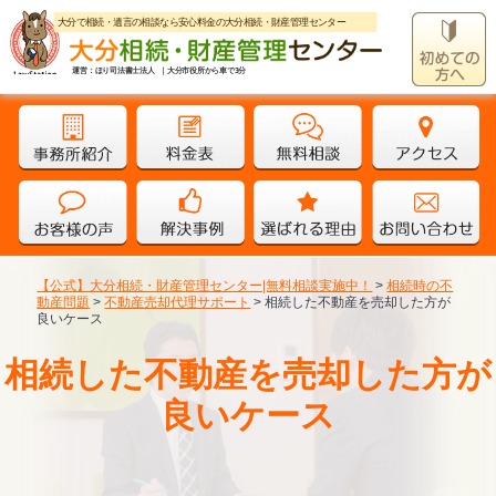
大分で相続・遺言の相談なら安心料金の大分相続・財産管理センター
運営：ほり司法書士法人 ｜大分市役所から車で3分
【公式】大分相続・財産管理センター|無料相談実施中！
>
相続時の不
動産問題
>
不動産売却代理サポート
>
相続した不動産を売却した方が
良いケース
相続した不動産を売却した方が
良いケース